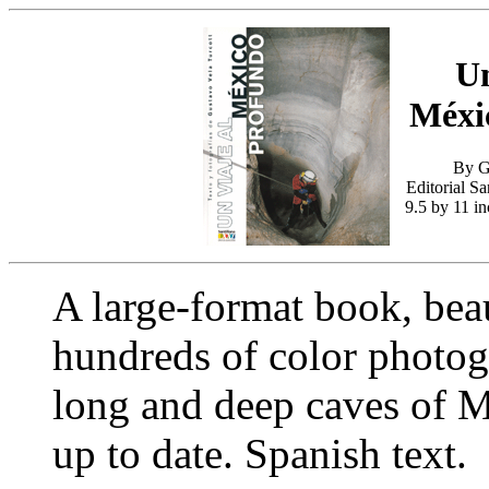
Un
Méxi
By G
Editorial S
9.5 by 11 i
A large-format book, beau
hundreds of color photog
long and deep caves of M
up to date. Spanish text.