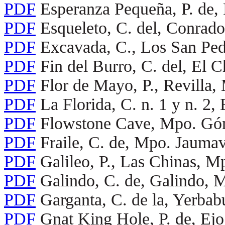
PDF
Esperanza Pequeña, P. de
PDF
Esqueleto, C. del, Conrado
PDF
Excavada, C., Los San Pe
PDF
Fin del Burro, C. del, El 
PDF
Flor de Mayo, P., Revilla
PDF
La Florida, C. n. 1 y n. 2,
PDF
Flowstone Cave, Mpo. Góm
PDF
Fraile, C. de, Mpo. Jauma
PDF
Galileo, P., Las Chinas, 
PDF
Galindo, C. de, Galindo, 
PDF
Garganta, C. de la, Yerba
PDF
Gnat King Hole, P. de, Ej