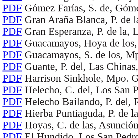
PDF
Gómez Farías, S. de, Góme
PDF
Gran Araña Blanca, P. de l
PDF
Gran Esperanza, P. de la,
PDF
Guacamayos, Hoya de los, 
PDF
Guacamayos, S. de los, M
PDF
Guante, P. del, Las China
PDF
Harrison Sinkhole, Mpo. 
PDF
Helecho, C. del, Los San
PDF
Helecho Bailando, P. del,
PDF
Hierba Puntiaguda, P. de l
PDF
Hoyas, C. de las, Asunció
PDF
El Hundido, Los San Pedr