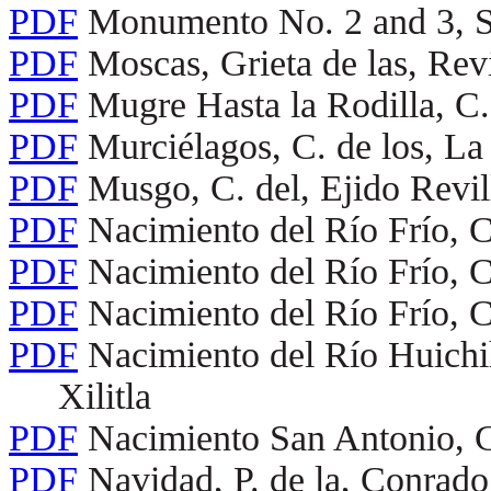
PDF
Monumento No. 2 and 3, So
PDF
Moscas, Grieta de las, Re
PDF
Mugre Hasta la Rodilla, C. 
PDF
Murciélagos, C. de los, La
PDF
Musgo, C. del, Ejido Revil
PDF
Nacimiento del Río Frío, 
PDF
Nacimiento del Río Frío, C
PDF
Nacimiento del Río Frío, 
PDF
Nacimiento del Río Huichi
Xilitla
PDF
Nacimiento San Antonio, C
PDF
Navidad, P. de la, Conrado